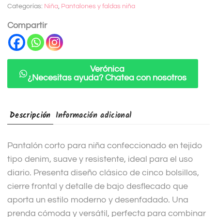
Categorías:
Niña
,
Pantalones y faldas niña
r
n
Compartir
a
t
i
Verónica
¿Necesitas ayuda? Chatea con nosotros
v
e
:
Descripción
Información adicional
Pantalón corto para niña confeccionado en tejido
tipo denim, suave y resistente, ideal para el uso
diario. Presenta diseño clásico de cinco bolsillos,
cierre frontal y detalle de bajo desflecado que
aporta un estilo moderno y desenfadado. Una
prenda cómoda y versátil, perfecta para combinar