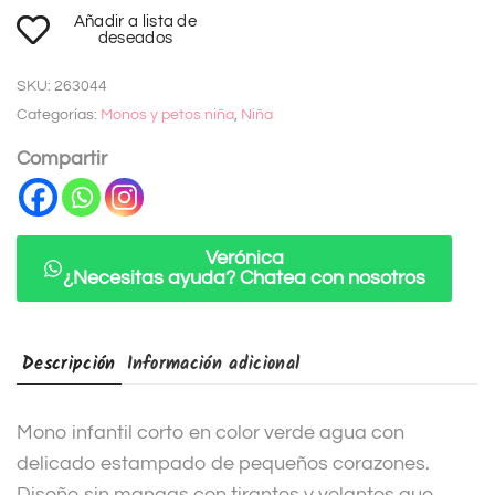
A
Añadir a lista de
l
deseados
t
SKU:
263044
e
Categorías:
Monos y petos niña
,
Niña
r
n
Compartir
a
t
i
Verónica
¿Necesitas ayuda? Chatea con nosotros
v
e
:
Descripción
Información adicional
Mono infantil corto en color verde agua con
delicado estampado de pequeños corazones.
Diseño sin mangas con tirantes y volantes que