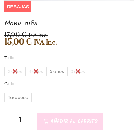
REBAJAS
Mono niña
17,90
€
IVA Inc.
15,00
€
IVA Inc.
Talla
3 años
4 años
5 años
6 años
Color
Turquesa
AÑADIR AL CARRITO