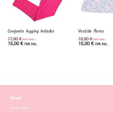
Conjunto legging helados
Vestido flores
17,90
€
18,90
€
IVA Inc.
IVA Inc.
15,00
€
15,00
€
IVA Inc.
IVA Inc.
Menú
Aviso legal