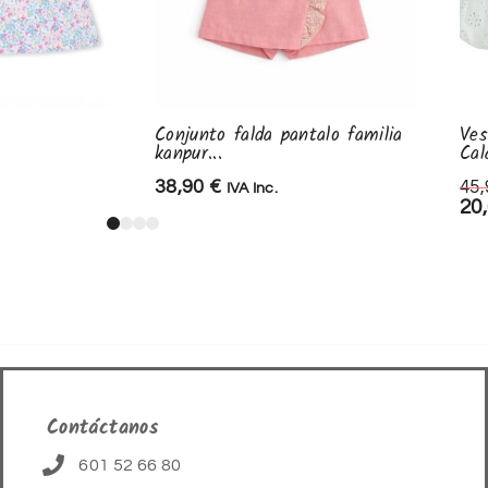
Conjunto falda pantalo familia
Ves
kanpur...
Cal
38,90
€
45
IVA Inc.
20
Contáctanos
601 52 66 80