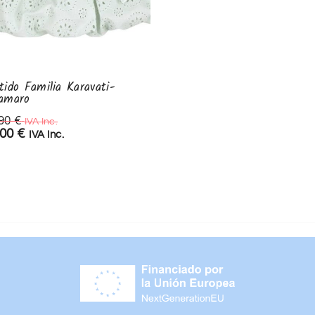
tido Familia Karavati-
Vestidos bambula rosa
amaro
59,90
€
IVA Inc.
,90
€
IVA Inc.
,00
€
IVA Inc.