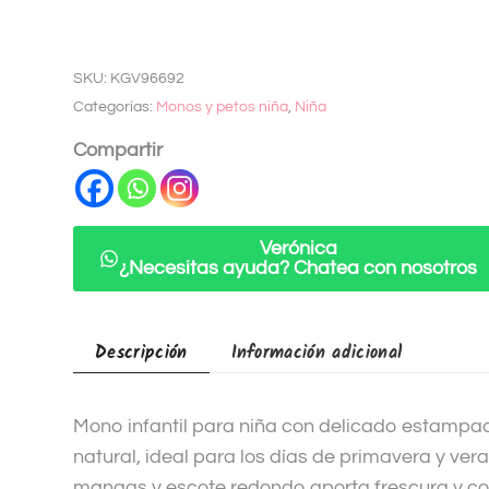
Añadir a lista
l
de deseados
t
SKU:
KGV96692
e
Categorías:
Monos y petos niña
,
Niña
r
n
Compartir
a
t
i
Verónica
v
¿Necesitas ayuda? Chatea con nosotros
e
:
Descripción
Información adicional
Mono infantil para niña con delicado estampad
natural, ideal para los días de primavera y ver
mangas y escote redondo aporta frescura y c