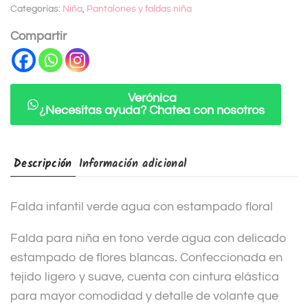
Categorías:
Niña
,
Pantalones y faldas niña
r
n
Compartir
a
t
i
Verónica
¿Necesitas ayuda? Chatea con nosotros
v
e
:
Descripción
Información adicional
Falda infantil verde agua con estampado floral
Falda para niña en tono verde agua con delicado
estampado de flores blancas. Confeccionada en
tejido ligero y suave, cuenta con cintura elástica
para mayor comodidad y detalle de volante que