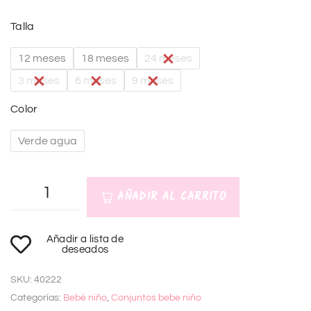
Talla
12 meses
18 meses
24 meses
3 meses
6 meses
9 meses
Color
Verde agua
AÑADIR AL CARRITO
A
Añadir a lista de
l
deseados
t
SKU:
40222
e
Categorías:
Bebé niño
,
Conjuntos bebe niño
r