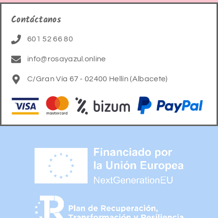
Contáctanos
601 52 66 80
info@rosayazul.online
C/Gran Vía 67 - 02400 Hellín (Albacete)