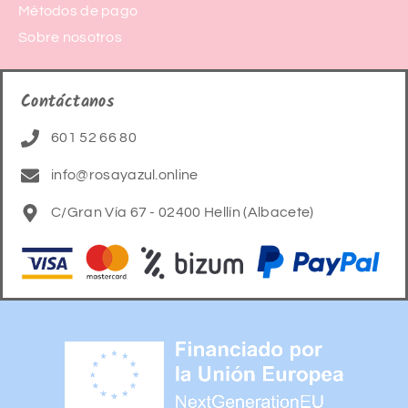
Métodos de pago
Sobre nosotros
Contáctanos
601 52 66 80
info@rosayazul.online
C/Gran Vía 67 - 02400 Hellín (Albacete)