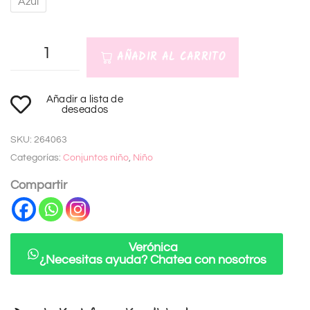
Azul
AÑADIR AL CARRITO
A
Añadir a lista de
l
deseados
t
SKU:
264063
e
Categorías:
Conjuntos niño
,
Niño
r
n
Compartir
a
t
i
Verónica
¿Necesitas ayuda? Chatea con nosotros
v
e
: