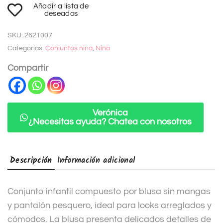
Añadir a lista de
l
deseados
t
SKU:
2621007
e
Categorías:
Conjuntos niña
,
Niña
r
n
Compartir
a
t
i
Verónica
¿Necesitas ayuda? Chatea con nosotros
v
e
:
Descripción
Información adicional
Conjunto infantil compuesto por blusa sin mangas
y pantalón pesquero, ideal para looks arreglados y
cómodos. La blusa presenta delicados detalles de