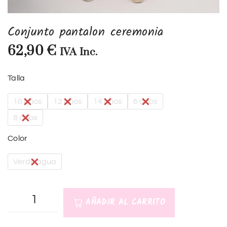
Conjunto pantalon ceremonia
62,90
€
IVA Inc.
Talla
10 años
12 años
14 años
6 años
8 años
Color
Verde agua
AÑADIR AL CARRITO
A