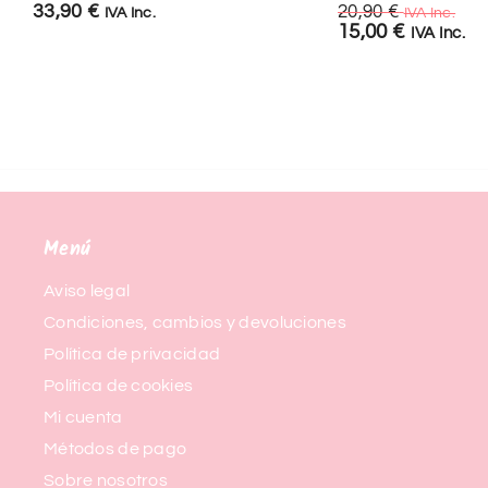
33,90
€
20,90
€
IVA Inc.
IVA Inc.
15,00
€
IVA Inc.
Menú
Aviso legal
Condiciones, cambios y devoluciones
Política de privacidad
Política de cookies
Mi cuenta
Métodos de pago
Sobre nosotros