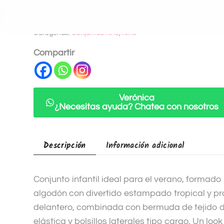
t
SKU:
226054-0
e
Categorías:
Conjuntos niño
,
Niño
r
n
Compartir
a
t
i
Verónica
v
¿Necesitas ayuda? Chatea con nosotros
e
:
Descripción
Información adicional
Conjunto infantil ideal para el verano, formad
algodón con divertido estampado tropical y prá
delantero, combinada con bermuda de tejido d
elástica y bolsillos laterales tipo cargo. Un lo