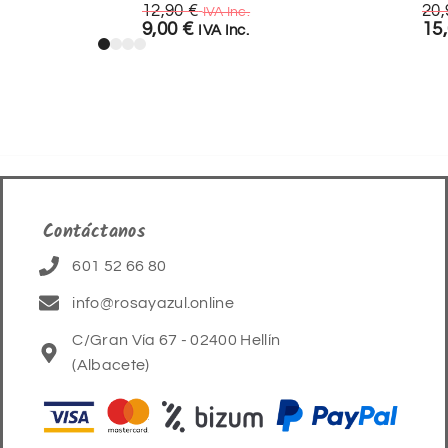
12,90
€
20
IVA Inc.
9,00
€
15
IVA Inc.
Contáctanos
601 52 66 80
info@rosayazul.online
C/Gran Vía 67 - 02400 Hellín
(Albacete)