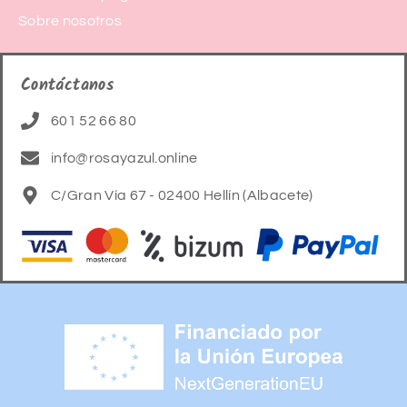
Sobre nosotros
Contáctanos
601 52 66 80
info@rosayazul.online
C/Gran Vía 67 - 02400 Hellín (Albacete)