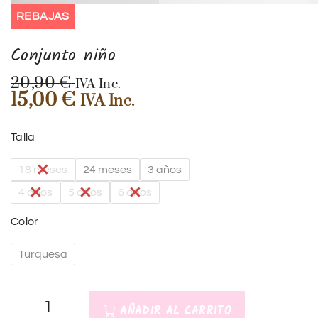
REBAJAS
Conjunto niño
20,90
€
IVA Inc.
15,00
€
IVA Inc.
Talla
18 meses
24 meses
3 años
4 años
5 años
6 años
Color
Turquesa
AÑADIR AL CARRITO