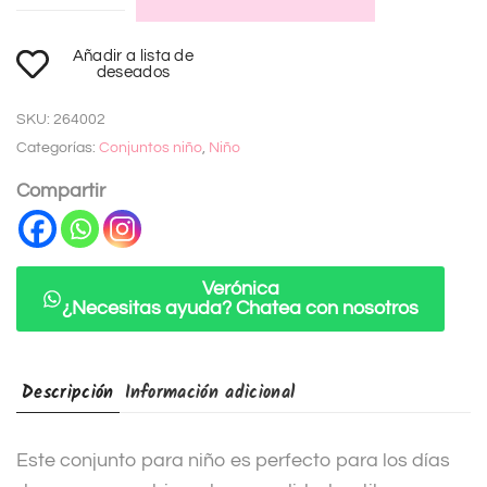
A
Añadir a lista de
l
deseados
t
SKU:
264002
e
Categorías:
Conjuntos niño
,
Niño
r
n
Compartir
a
t
i
Verónica
¿Necesitas ayuda? Chatea con nosotros
v
e
:
Descripción
Información adicional
Este conjunto para niño es perfecto para los días