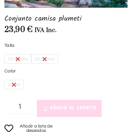
Conjunto camisa plumeti
23,90
€
IVA Inc.
Talla
24 meses
36 meses
Color
Verde
AÑADIR AL CARRITO
A
Añadir a lista de
l
deseados