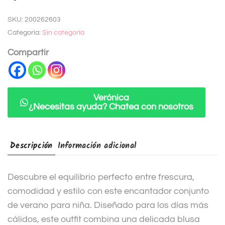
t
SKU:
200262603
e
Categoría:
Sin categoría
r
n
Compartir
a
t
i
Verónica
¿Necesitas ayuda? Chatea con nosotros
v
e
:
Descripción
Información adicional
Descubre el equilibrio perfecto entre frescura,
comodidad y estilo con este encantador conjunto
de verano para niña. Diseñado para los días más
cálidos, este outfit combina una delicada blusa