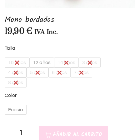
Mono bordados
19,90
€
IVA Inc.
Talla
10 años
12 años
14 años
3 años
4 años
5 años
6 años
7 años
8 años
Color
Fucsia
AÑADIR AL CARRITO