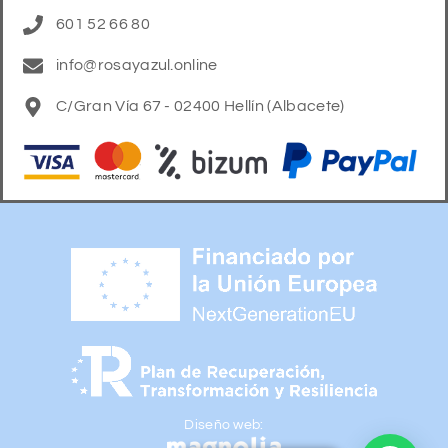
601 52 66 80
info@rosayazul.online
C/Gran Vía 67 - 02400 Hellín (Albacete)
Diseño web: