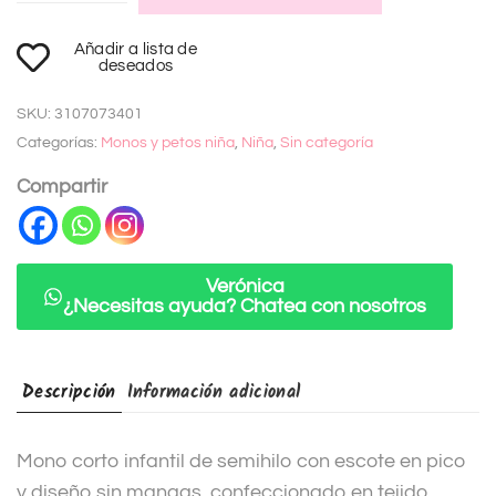
A
Añadir a lista de
l
deseados
t
SKU:
3107073401
e
Categorías:
Monos y petos niña
,
Niña
,
Sin categoría
r
n
Compartir
a
t
i
Verónica
¿Necesitas ayuda? Chatea con nosotros
v
e
:
Descripción
Información adicional
Mono corto infantil de semihilo con escote en pico
y diseño sin mangas, confeccionado en tejido