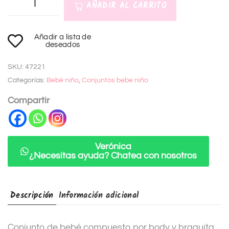
AÑADIR AL CARRITO
A
Añadir a lista de
l
deseados
t
SKU:
47221
e
Categorías:
Bebé niño
,
Conjuntos bebe niño
r
n
Compartir
a
t
i
Verónica
¿Necesitas ayuda? Chatea con nosotros
v
e
:
Descripción
Información adicional
Conjunto de bebé compuesto por body y braguita,