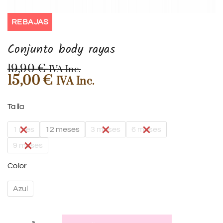
REBAJAS
Conjunto body rayas
19,90
€
IVA Inc.
15,00
€
IVA Inc.
Talla
1 mes
12 meses
3 meses
6 meses
9 meses
Color
Azul