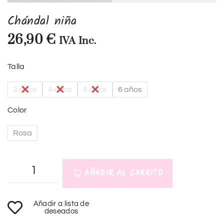
Chándal niña
26,90
€
IVA Inc.
Talla
3 años
4 años
5 años
6 años
Color
Rosa
AÑADIR AL CARRITO
A
Añadir a lista de
l
deseados
t