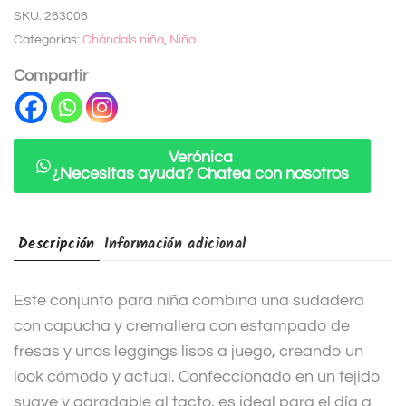
SKU:
263006
e
Categorías:
Chándals niña
,
Niña
r
n
Compartir
a
t
i
Verónica
¿Necesitas ayuda? Chatea con nosotros
v
e
:
Descripción
Información adicional
Este conjunto para niña combina una sudadera
con capucha y cremallera con estampado de
fresas y unos leggings lisos a juego, creando un
look cómodo y actual. Confeccionado en un tejido
suave y agradable al tacto, es ideal para el día a