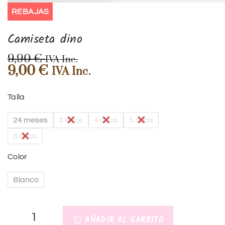
REBAJAS
Camiseta dino
9,90
€
IVA Inc.
9,00
€
IVA Inc.
Talla
24 meses
3 años
4 años
5 años
6 años
Color
Blanco
AÑADIR AL CARRITO