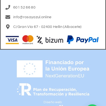
601 52 66 80
info@rosayazul.online
C/Gran Vía 67 - 02400 Hellín (Albacete)
Diseño web: