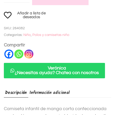
A
Añadir a lista de
l
deseados
t
SKU:
264082
e
Categorías:
Niño
,
Polos y camisetas niño
r
n
Compartir
a
t
i
Verónica
¿Necesitas ayuda? Chatea con nosotros
v
e
:
Descripción
Información adicional
Camiseta infantil de manga corta confeccionada