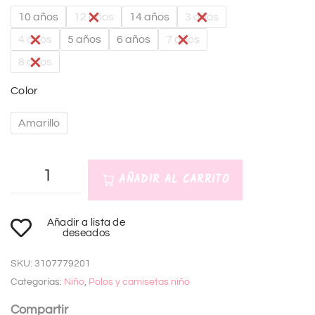
10 años
12 años
14 años
3 años
4 años
5 años
6 años
7 años
8 años
Color
Amarillo
AÑADIR AL CARRITO
A
Añadir a lista de
l
deseados
t
SKU:
3107779201
e
Categorías:
Niño
,
Polos y camisetas niño
r
n
Compartir