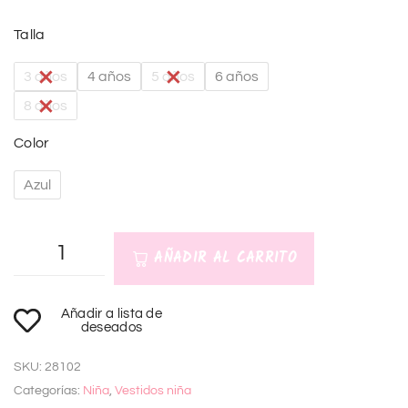
Talla
3 años
4 años
5 años
6 años
8 años
Color
Azul
AÑADIR AL CARRITO
A
Añadir a lista de
l
deseados
t
SKU:
28102
e
Categorías:
Niña
,
Vestidos niña
r