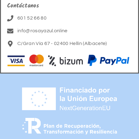
Contáctanos
601 52 66 80
info@rosayazul.online
C/Gran Vía 67 - 02400 Hellín (Albacete)