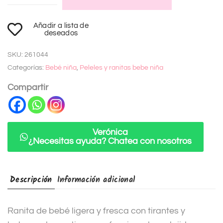
A
Añadir a lista de
l
deseados
t
SKU:
261044
e
Categorías:
Bebé niña
,
Peleles y ranitas bebe niña
r
n
Compartir
a
t
i
Verónica
¿Necesitas ayuda? Chatea con nosotros
v
e
:
Descripción
Información adicional
Ranita de bebé ligera y fresca con tirantes y