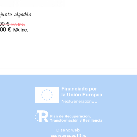
junto algodón
Camiseta RAYAS
,90
€
12,90
€
IVA Inc.
IVA Inc.
,00
€
9,00
€
IVA Inc.
IVA Inc.
Diseño web: