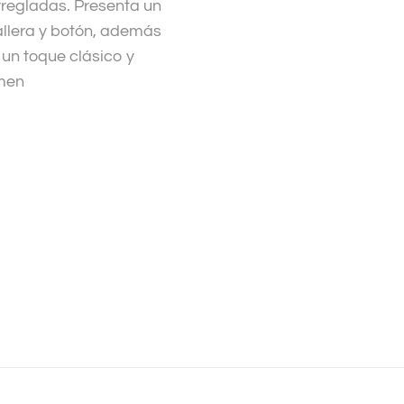
rregladas. Presenta un
allera y botón, además
 un toque clásico y
lmen