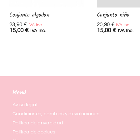
Conjunto algodon
Conjunto niño
23,90
€
20,90
€
IVA Inc.
IVA Inc.
15,00
€
15,00
€
IVA Inc.
IVA Inc.
Menú
Aviso legal
Condiciones, cambios y devoluciones
Política de privacidad
Política de cookies