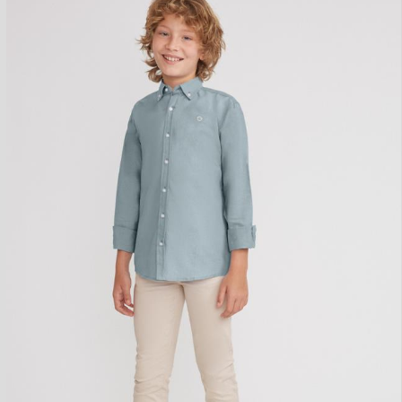
Pantalon chino
21,90
€
IVA Inc.
Talla
10 años
12 años
12 meses
14 años
16 años
18 meses
2 años
3 años
4 años
5 años
6 años
8 años
Color
ARENA
Azul
Crudo
Gris claro
Verde
Verde Claro
AÑADIR AL CARRITO