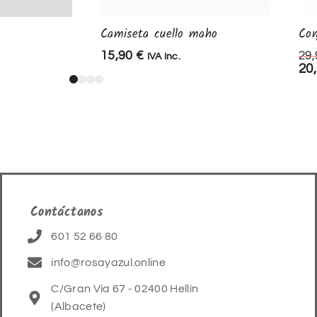
Camiseta cuello maho
Con
15,90
€
29
IVA Inc.
20
Contáctanos
601 52 66 80
info@rosayazul.online
C/Gran Vía 67 - 02400 Hellín
(Albacete)