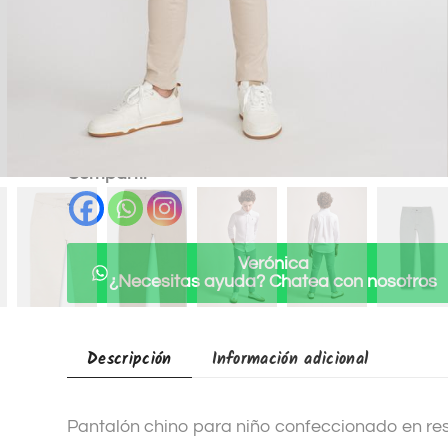
A
Añadir a lista
l
de deseados
t
SKU:
95006B-
e
Categorías:
Niño
,
Pantalones niño
r
n
Compartir
a
t
i
Verónica
v
¿Necesitas ayuda? Chatea con nosotros
e
:
Descripción
Información adicional
Pantalón chino para niño confeccionado en resi