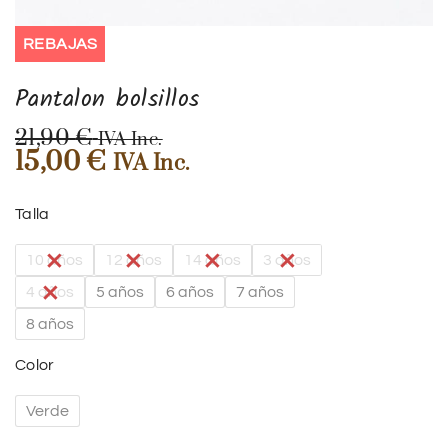
REBAJAS
Pantalon bolsillos
21,90
€
IVA Inc.
15,00
€
IVA Inc.
Talla
10 años
12 años
14 años
3 años
4 años
5 años
6 años
7 años
8 años
Color
Verde