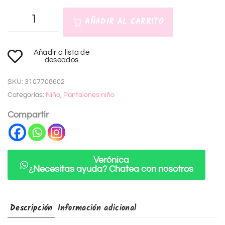
AÑADIR AL CARRITO
A
Añadir a lista de
l
deseados
t
SKU:
3107708602
e
Categorías:
Niño
,
Pantalones niño
r
n
Compartir
a
t
i
Verónica
¿Necesitas ayuda? Chatea con nosotros
v
e
:
Descripción
Información adicional