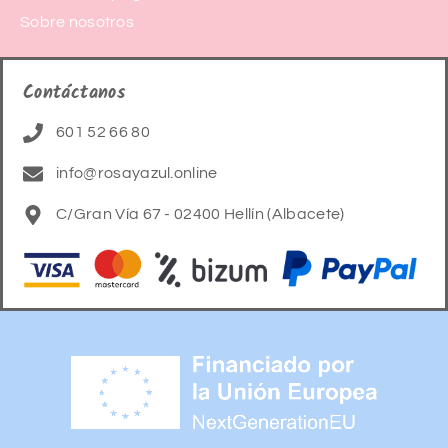
Sobre nosotros
Contáctanos
601 52 66 80
info@rosayazul.online
C/Gran Vía 67 - 02400 Hellín (Albacete)