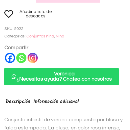
A
Añadir a lista de
l
deseados
t
SKU:
5022
e
Categorías:
Conjuntos niña
,
Niña
r
n
Compartir
a
t
i
Verónica
¿Necesitas ayuda? Chatea con nosotros
v
e
:
Descripción
Información adicional
Conjunto infantil de verano compuesto por blusa y
falda estampada. La blusa, en color rosa intenso,