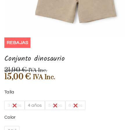
REBAJAS
Conjunto dinosaurio
21,90
€
IVA Inc.
15,00
€
IVA Inc.
Talla
3 años
4 años
5 años
6 años
Color