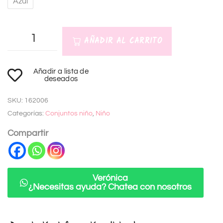
Azul
AÑADIR AL CARRITO
A
Añadir a lista de
l
deseados
t
SKU:
162006
e
Categorías:
Conjuntos niño
,
Niño
r
n
Compartir
a
t
i
Verónica
¿Necesitas ayuda? Chatea con nosotros
v
e
: