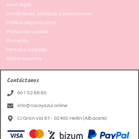
Aviso legal
Condiciones, cambios y devoluciones
Política de privacidad
Política de cookies
Mi cuenta
Métodos de pago
Sobre nosotros
Contáctanos
601 52 66 80
info@rosayazul.online
C/Gran Vía 67 - 02400 Hellín (Albacete)