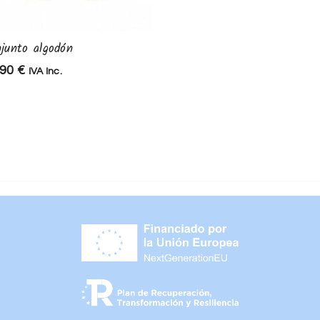
junto algodón
Peto rayas
,90
€
28,90
€
IVA Inc.
IVA Inc.