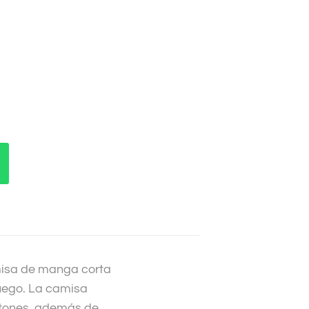
misa de manga corta
uego. La camisa
botones, además de