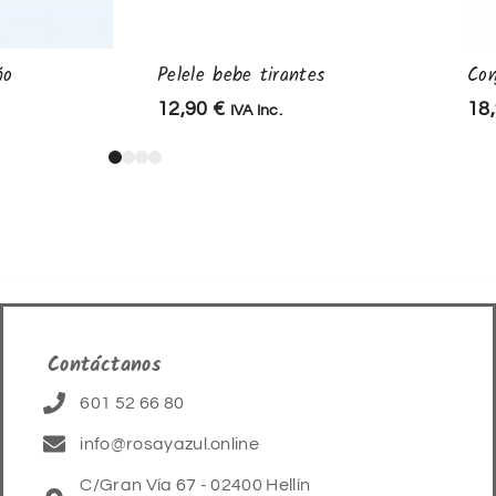
ño
Pelele bebe tirantes
Con
12,90
€
18
IVA Inc.
Contáctanos
601 52 66 80
info@rosayazul.online
C/Gran Vía 67 - 02400 Hellín