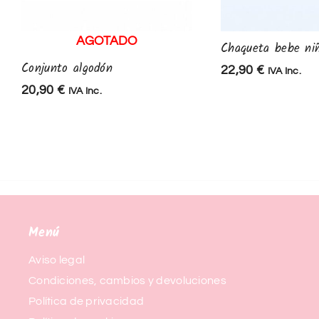
AGOTADO
Chaqueta bebe ni
Conjunto algodón
22,90
€
IVA Inc.
20,90
€
IVA Inc.
Menú
Aviso legal
Condiciones, cambios y devoluciones
Política de privacidad