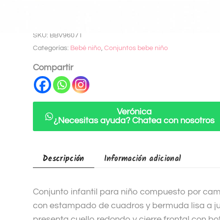
Añadir a lista
l
de deseados
t
SKU:
BBV96071
e
Categorías:
Bebé niño
,
Conjuntos bebe niño
r
n
Compartir
a
t
i
Verónica
v
¿Necesitas ayuda? Chatea con nosotros
e
:
Descripción
Información adicional
Conjunto infantil para niño compuesto por ca
con estampado de cuadros y bermuda lisa a j
presenta cuello redondo y cierre frontal con 