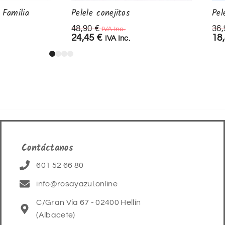
 Familia
Pelele conejitos
Pel
48,90
€
36
IVA Inc.
24,45
€
18
IVA Inc.
Contáctanos
601 52 66 80
info@rosayazul.online
C/Gran Vía 67 - 02400 Hellín
(Albacete)