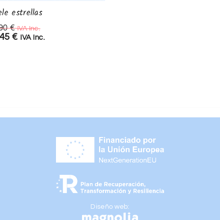
ele estrellas
Peto bebe niño
,90
€
19,90
€
IVA Inc.
IVA Inc.
,45
€
15,00
€
IVA Inc.
IVA Inc.
Diseño web: