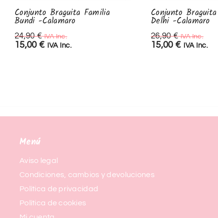
Conjunto Braguita Familia
Conjunto Braguita
Bundi -Calamaro
Delhi -Calamaro
24,90
€
26,90
€
IVA Inc.
IVA Inc.
15,00
€
15,00
€
IVA Inc.
IVA Inc.
Menú
Aviso legal
Condiciones, cambios y devoluciones
Política de privacidad
Política de cookies
Mi cuenta