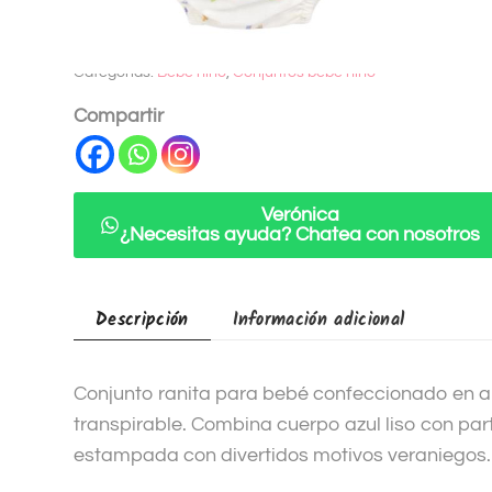
t
SKU:
6133
e
Categorías:
Bebé niño
,
Conjuntos bebe niño
r
n
Compartir
a
t
i
Verónica
v
¿Necesitas ayuda? Chatea con nosotros
e
:
Descripción
Información adicional
Conjunto ranita para bebé confeccionado en al
transpirable. Combina cuerpo azul liso con part
estampada con divertidos motivos veraniegos.