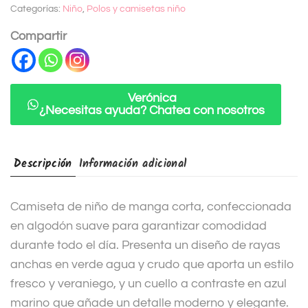
Categorías:
Niño
,
Polos y camisetas niño
r
n
Compartir
a
t
i
Verónica
¿Necesitas ayuda? Chatea con nosotros
v
e
:
Descripción
Información adicional
Camiseta de niño de manga corta, confeccionada
en algodón suave para garantizar comodidad
durante todo el día. Presenta un diseño de rayas
anchas en verde agua y crudo que aporta un estilo
fresco y veraniego, y un cuello a contraste en azul
marino que añade un detalle moderno y elegante.