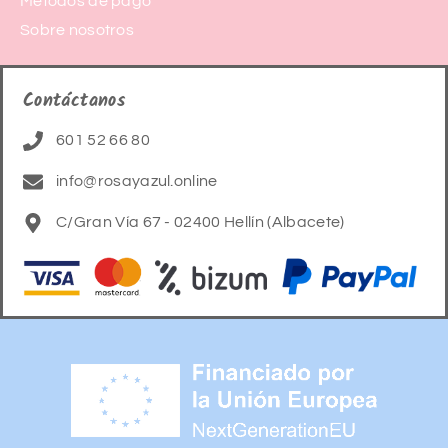
Métodos de pago
Sobre nosotros
Contáctanos
601 52 66 80
info@rosayazul.online
C/Gran Vía 67 - 02400 Hellín (Albacete)