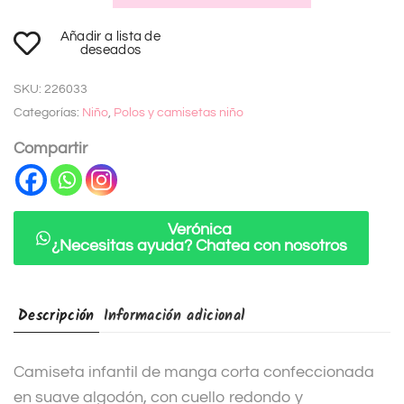
A
Añadir a lista de
l
deseados
t
SKU:
226033
e
Categorías:
Niño
,
Polos y camisetas niño
r
n
Compartir
a
t
i
Verónica
¿Necesitas ayuda? Chatea con nosotros
v
e
:
Descripción
Información adicional
Camiseta infantil de manga corta confeccionada
en suave algodón, con cuello redondo y