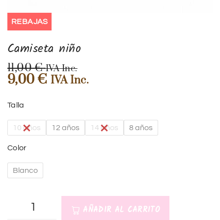
REBAJAS
Camiseta niño
11,00
€
IVA Inc.
9,00
€
IVA Inc.
Talla
10 años
12 años
14 años
8 años
Color
Blanco
AÑADIR AL CARRITO