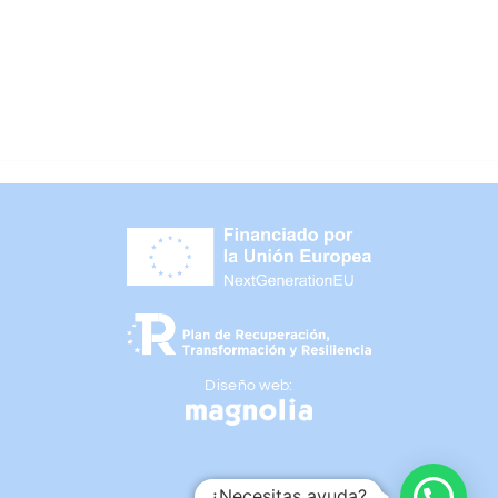
29,45
€
IVA Inc.
Diseño web:
¿Necesitas ayuda?