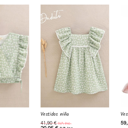
Vestidos niña
Ves
59
41,90
€
IVA Inc.