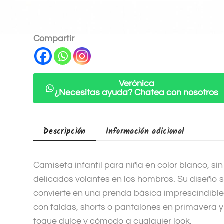
SKU:
JGV45832C
e
Categorías:
Blusas y camisetas niña
,
Niña
r
n
Compartir
a
t
i
Verónica
v
¿Necesitas ayuda? Chatea con nosotros
e
:
Descripción
Información adicional
Camiseta infantil para niña en color blanco, s
delicados volantes en los hombros. Su diseño sen
convierte en una prenda básica imprescindible
con faldas, shorts o pantalones en primavera 
toque dulce y cómodo a cualquier look.