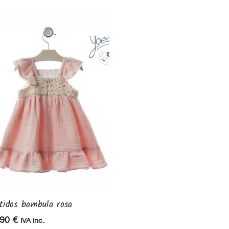
tidos bambula rosa
Vestido familia Mosaico
,90
€
58,90
€
IVA Inc.
IVA Inc.