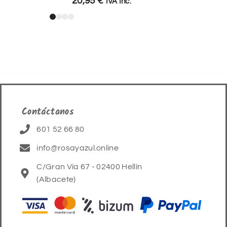
20,95
€
IVA Inc.
Contáctanos
601 52 66 80
info@rosayazul.online
C/Gran Vía 67 - 02400 Hellín
(Albacete)