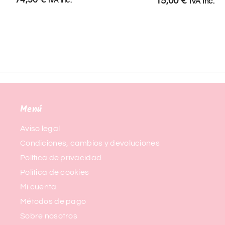
15,00
€
IVA Inc.
IVA Inc.
Menú
Aviso legal
Condiciones, cambios y devoluciones
Política de privacidad
Política de cookies
Mi cuenta
Métodos de pago
Sobre nosotros