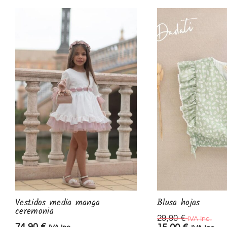
Vestidos media manga
Blusa hojas
ceremonia
29,90
€
IVA Inc.
74,90
€