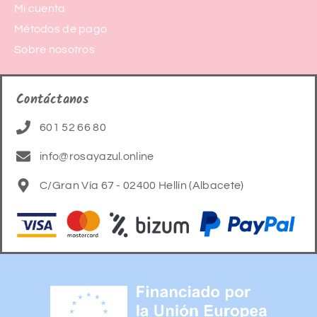
Mi cuenta
Métodos de pago
Sobre nosotros
Contáctanos
601 52 66 80
info@rosayazul.online
C/Gran Vía 67 - 02400 Hellín (Albacete)